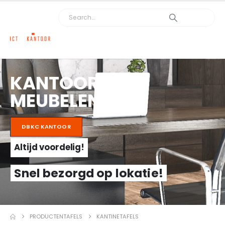
KANTOOR
MEUBELEN
DBKC KANTOOR
Altijd voordelig!
Snel bezorgd op lokatie!
PRODUCTEN
TAFELS
KANTINETAFELS