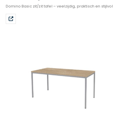
Domino Basic zit/zit tafel – veelzijdig, praktisch en stijlvol