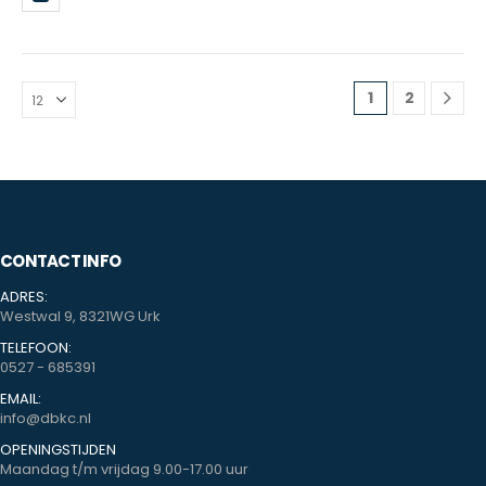
1
2
CONTACT INFO
ADRES:
Westwal 9, 8321WG Urk
TELEFOON:
0527 - 685391
EMAIL:
info@dbkc.nl
OPENINGSTIJDEN
Maandag t/m vrijdag 9.00-17.00 uur