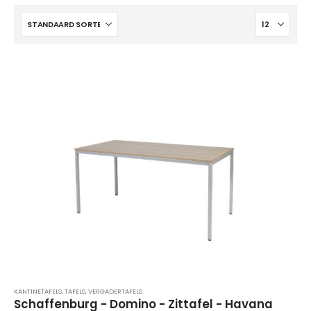
4-poots stoel Hemp-Fine
4-poots stoel Hemp-Fine met armlegger
4-poots stoel Hemp-Fine met armlegger
KANTINETAFELS
,
TAFELS
,
VERGADERTAFELS
Schaffenburg - Domino - Zittafel - Havana