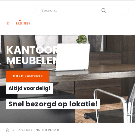
KANTOOR
MEUBELEN
DBKC KANTOOR
Altijd voordelig!
Snel bezorgd op lokatie!
PRODUCTEN
STILTERUIMTE