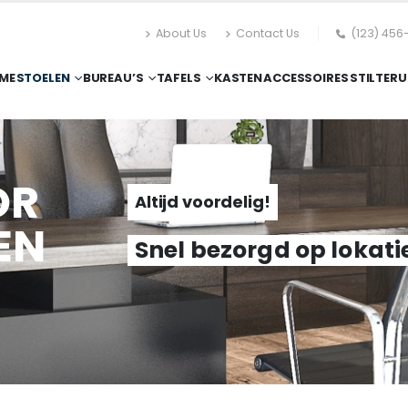
About Us
Contact Us
(123) 456
ME
STOELEN
BUREAU’S
TAFELS
KASTEN
ACCESSOIRES
STILTERU
OR
Altijd voordelig!
EN
Snel bezorgd op lokati