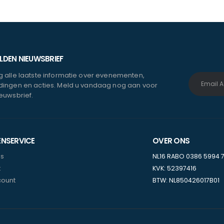
DEN NIEUWSBRIEF
 alle laatste informatie over evenementen,
ingen en acties. Meld u vandaag nog aan voor
euwsbrief.
ENSERVICE
OVER ONS
ns
NL16 RABO 0386 5994 
t
KVK: 52397416
count
BTW: NL850426017B01