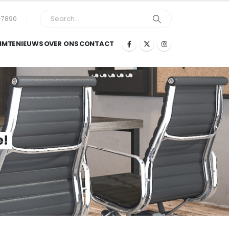
-7890
IMTE
NIEUWS
OVER ONS
CONTACT
e!