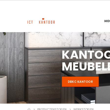
HO
KANTO
MEUBEL
DBKC KANTOOR
PRODUCTEN
STOELEN
WERKSTOELEN