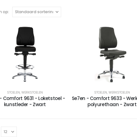
n op:
STOELEN
,
WERKSTOELEN
STOELEN
,
WERKSTOELEN
- Comfort 9631 - Loketstoel -
Se7en - Comfort 9633 - Werk
kunstleder - Zwart
polyurethaan - Zwart