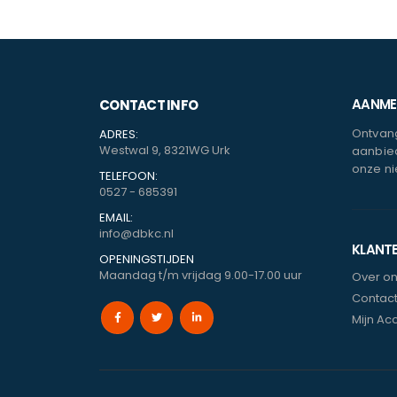
AANMEL
CONTACT INFO
Ontvang
ADRES:
Westwal 9, 8321WG Urk
aanbied
onze ni
TELEFOON:
0527 - 685391
EMAIL:
info@dbkc.nl
KLANT
OPENINGSTIJDEN
Maandag t/m vrijdag 9.00-17.00 uur
Over o
Contac
Mijn Ac