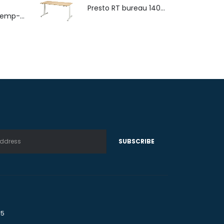
Presto RT bureau 140x80cm
4-poots stoel Hemp-Fine met armlegger
75