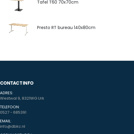
Tafel T60 70x70cm
Presto RT bureau 140x80cm
CONTACT INFO
ADRES:
Westwal 9, 8321WG Urk
TELEFOON:
0527 - 685391
EMAIL:
info@dbkc.nl