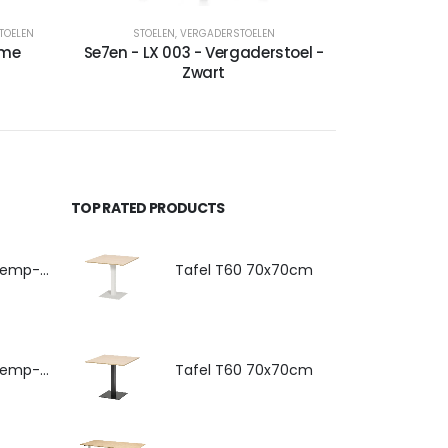
TOELEN
STOELEN
,
VERGADERSTOELEN
ame
Se7en - LX 003 - Vergaderstoel -
Zwart
TOP RATED PRODUCTS
4-poots stoel Hemp-Fine met armlegger
Tafel T60 70x70cm
4-poots stoel Hemp-Fine met zitkussen
Tafel T60 70x70cm