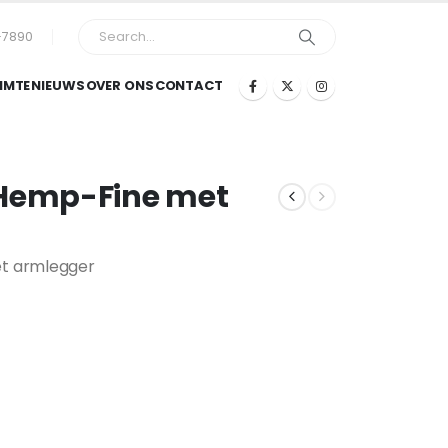
-7890
IMTE
NIEUWS
OVER ONS
CONTACT
 Hemp-Fine met
et armlegger