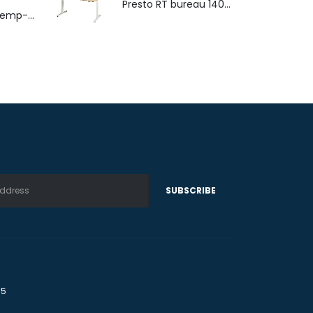
Presto RT bureau 140x80cm
4-poots stoel Hemp-Fine met armlegger
75