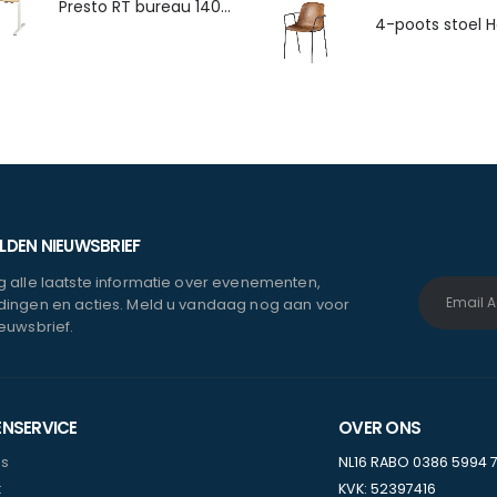
Presto RT bureau 140x80cm
DEN NIEUWSBRIEF
 alle laatste informatie over evenementen,
ingen en acties. Meld u vandaag nog aan voor
euwsbrief.
ENSERVICE
OVER ONS
ns
NL16 RABO 0386 5994 
t
KVK: 52397416