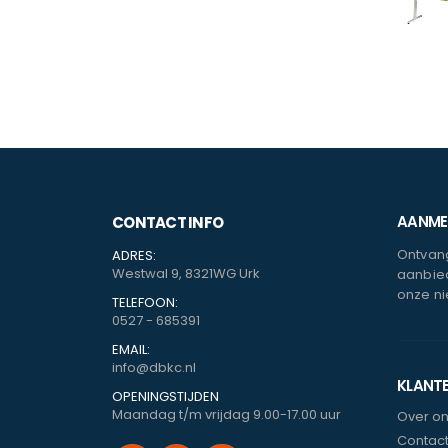
AANMEL
CONTACT INFO
Ontvang
ADRES:
Westwal 9, 8321WG Urk
aanbied
onze ni
TELEFOON:
0527 - 685391
EMAIL:
info@dbkc.nl
KLANT
OPENINGSTIJDEN
Maandag t/m vrijdag 9.00-17.00 uur
Over o
Contac