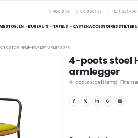
About Us
Contact Us
(123) 456
ME
STOELEN
BUREAU’S
TAFELS
KASTEN
ACCESSOIRES
STILTERU
OTS STOEL HEMP-FINE MET ARMLEGGER
4-poots stoel
armlegger
4-poots stoel Hemp-Fine m