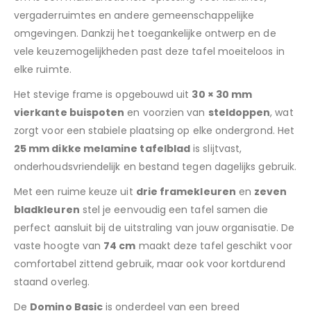
vergaderruimtes en andere gemeenschappelijke
omgevingen. Dankzij het toegankelijke ontwerp en de
vele keuzemogelijkheden past deze tafel moeiteloos in
elke ruimte.
Het stevige frame is opgebouwd uit
30 × 30 mm
vierkante buispoten
en voorzien van
steldoppen
, wat
zorgt voor een stabiele plaatsing op elke ondergrond. Het
25 mm dikke melamine tafelblad
is slijtvast,
onderhoudsvriendelijk en bestand tegen dagelijks gebruik.
Met een ruime keuze uit
drie framekleuren
en
zeven
bladkleuren
stel je eenvoudig een tafel samen die
perfect aansluit bij de uitstraling van jouw organisatie. De
vaste hoogte van
74 cm
maakt deze tafel geschikt voor
comfortabel zittend gebruik, maar ook voor kortdurend
staand overleg.
De
Domino Basic
is onderdeel van een breed