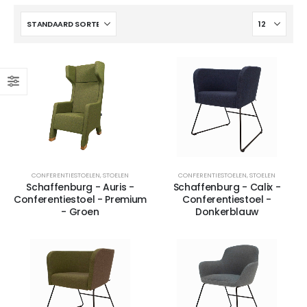
4-poots stoel Hemp-Fine
CONFERENTIESTOELEN
,
STOELEN
CONFERENTIESTOELEN
,
STOELEN
Schaffenburg - Auris -
Schaffenburg - Calix -
Conferentiestoel - Premium
Conferentiestoel -
- Groen
Donkerblauw
4-poots stoel Hemp-Fine met armlegger
4-poots stoel Hemp-Fine met armlegger