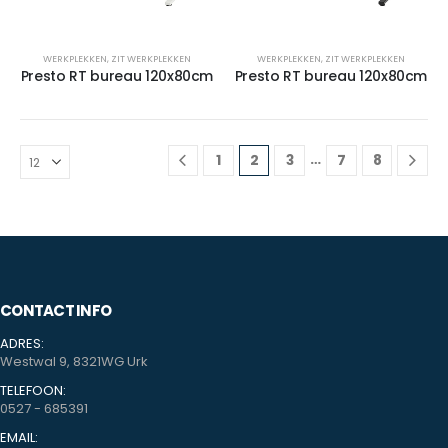
WERKPLEKKEN
,
ZIT WERKPLEKKEN
WERKPLEKKEN
,
ZIT WERKPLEKKEN
Presto RT bureau 120x80cm
Presto RT bureau 120x80cm
…
1
2
3
7
8
CONTACT INFO
ADRES:
Westwal 9, 8321WG Urk
TELEFOON:
0527 - 685391
EMAIL: