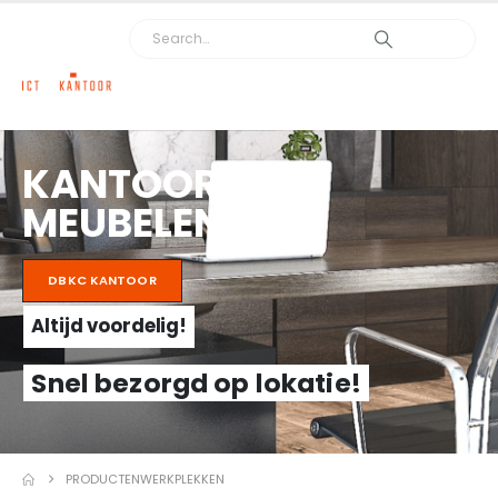
KANTOOR
MEUBELEN
DBKC KANTOOR
Altijd voordelig!
Snel bezorgd op lokatie!
PRODUCTEN
WERKPLEKKEN