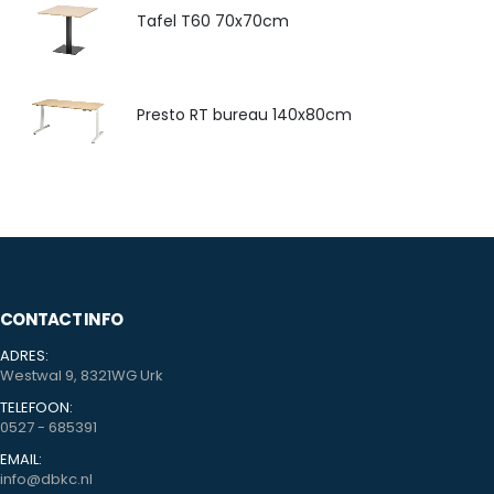
Tafel T60 70x70cm
Presto RT bureau 140x80cm
CONTACT INFO
ADRES:
Westwal 9, 8321WG Urk
TELEFOON:
0527 - 685391
EMAIL:
info@dbkc.nl