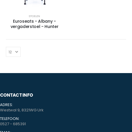
STOELEN
Euroseats - Albany -
vergaderstoel - Hunter
CONTACT INFO
ADRES:
Westwal 9, 8321WG Urk
TELEFOON:
0527 - 685391