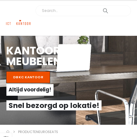
KANTOOR
MEUBELEN
DBKC KANTOOR
Altijd voordelig!
Snel bezorgd op lokatie!
PRODUCTEN
EUROSEATS