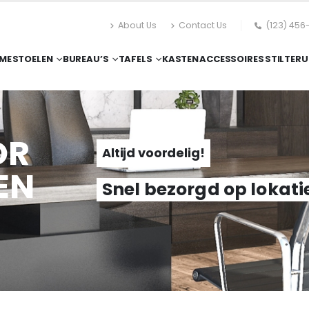
About Us
Contact Us
(123) 456
ME
STOELEN
BUREAU’S
TAFELS
KASTEN
ACCESSOIRES
STILTERU
OR
Altijd voordelig!
EN
Snel bezorgd op lokati