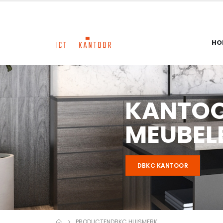
HO
KANTO
MEUBEL
DBKC KANTOOR
PRODUCTEN
DBKC HUISMERK