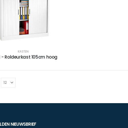
4-poots stoel Hemp-Fine
4-poots stoel Hemp-Fine met armlegger
KASTEN
 - Roldeurkast 105cm hoog
4-poots stoel Hemp-Fine met armlegger
DEN NIEUWSBRIEF