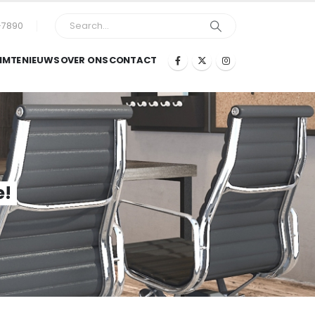
-7890
IMTE
NIEUWS
OVER ONS
CONTACT
e!