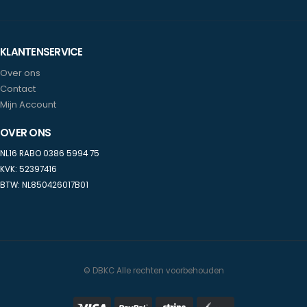
KLANTENSERVICE
Over ons
Contact
Mijn Account
OVER ONS
NL16 RABO 0386 5994 75
KVK: 52397416
BTW: NL850426017B01
© DBKC Alle rechten voorbehouden