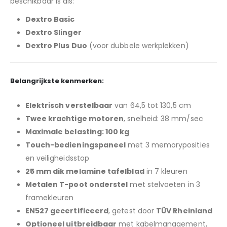
beschikbaar is als:
Dextro Basic
Dextro Slinger
Dextro Plus Duo
(voor dubbele werkplekken)
Belangrijkste kenmerken:
Elektrisch verstelbaar
van 64,5 tot 130,5 cm
Twee krachtige motoren
, snelheid: 38 mm/sec
Maximale belasting: 100 kg
Touch-bedieningspaneel
met 3 memoryposities
en veiligheidsstop
25 mm dik melamine tafelblad
in 7 kleuren
Metalen T-poot onderstel
met stelvoeten in 3
framekleuren
EN527 gecertificeerd
, getest door
TÜV Rheinland
Optioneel uitbreidbaar
met kabelmanagement,