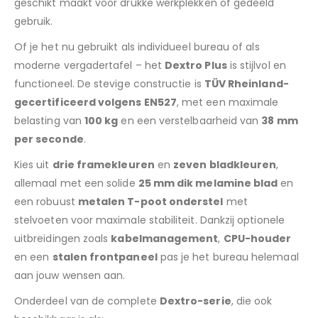
geschikt maakt voor drukke werkplekken of gedeeld
gebruik.
Of je het nu gebruikt als individueel bureau of als
moderne vergadertafel – het
Dextro Plus
is stijlvol en
functioneel. De stevige constructie is
TÜV Rheinland-
gecertificeerd volgens EN527
, met een maximale
belasting van
100 kg
en een verstelbaarheid van
38 mm
per seconde
.
Kies uit
drie framekleuren
en
zeven bladkleuren
,
allemaal met een solide
25 mm dik melamine blad
en
een robuust
metalen T-poot onderstel
met
stelvoeten voor maximale stabiliteit. Dankzij optionele
uitbreidingen zoals
kabelmanagement
,
CPU-houder
en een
stalen frontpaneel
pas je het bureau helemaal
aan jouw wensen aan.
Onderdeel van de complete
Dextro-serie
, die ook