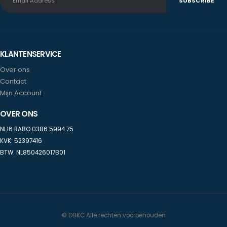
KLANTENSERVICE
Over ons
Contact
Mijn Account
OVER ONS
NL16 RABO 0386 5994 75
KVK: 52397416
BTW: NL850426017B01
© DBKC Alle rechten voorbehouden