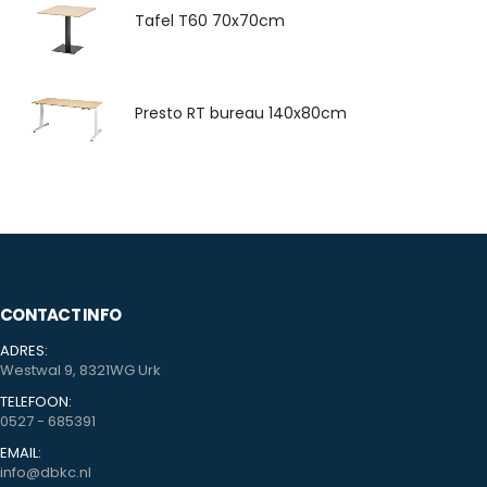
Tafel T60 70x70cm
Presto RT bureau 140x80cm
CONTACT INFO
ADRES:
Westwal 9, 8321WG Urk
TELEFOON:
0527 - 685391
EMAIL:
info@dbkc.nl