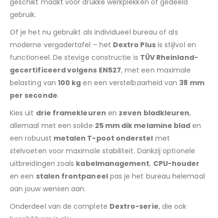
geschikt maakt voor drukke werkplekken of gedeeld
gebruik.
Of je het nu gebruikt als individueel bureau of als
moderne vergadertafel – het
Dextro Plus
is stijlvol en
functioneel. De stevige constructie is
TÜV Rheinland-
gecertificeerd volgens EN527
, met een maximale
belasting van
100 kg
en een verstelbaarheid van
38 mm
per seconde
.
Kies uit
drie framekleuren
en
zeven bladkleuren
,
allemaal met een solide
25 mm dik melamine blad
en
een robuust
metalen T-poot onderstel
met
stelvoeten voor maximale stabiliteit. Dankzij optionele
uitbreidingen zoals
kabelmanagement
,
CPU-houder
en een
stalen frontpaneel
pas je het bureau helemaal
aan jouw wensen aan.
Onderdeel van de complete
Dextro-serie
, die ook