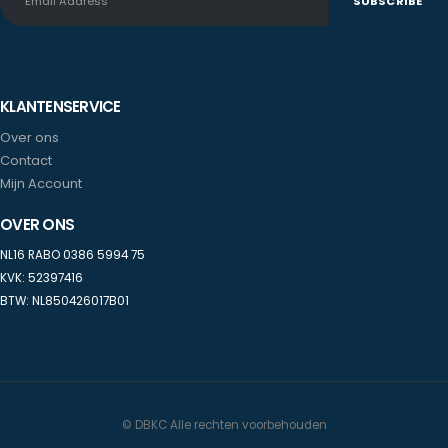
KLANTENSERVICE
Over ons
Contact
Mijn Account
OVER ONS
NL16 RABO 0386 5994 75
KVK: 52397416
BTW: NL850426017B01
© DBKC Alle rechten voorbehouden