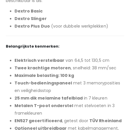
beschikbaar is als:
Dextro Basic
Dextro Slinger
Dextro Plus Duo
(voor dubbele werkplekken)
Belangrijkste kenmerken:
Elektrisch verstelbaar
van 64,5 tot 130,5 cm
Twee krachtige motoren
, snelheid: 38 mm/sec
Maximale belasting: 100 kg
Touch-bedieningspaneel
met 3 memoryposities
en veiligheidsstop
25 mm dik melamine tafelblad
in 7 kleuren
Metalen T-poot onderstel
met stelvoeten in 3
framekleuren
EN527 gecertificeerd
, getest door
TÜV Rheinland
Optioneel uitbreidbaar
met kabelmanagement,