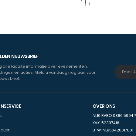
DEN NIEUWSBRIEF
 alle laatste informatie over evenementen,
ingen en acties. Meld u vandaag nog aan voor
euwsbrief.
ENSERVICE
OVER ONS
ns
NL16 RABO 0386 5994 
t
KVK: 52397416
count
BTW: NL850426017B01