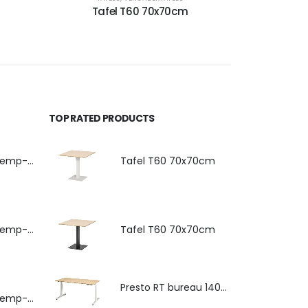
Tafel T60 70x70cm
TOP RATED PRODUCTS
4-poots stoel Hemp-Fine met armlegger
Tafel T60 70x70cm
4-poots stoel Hemp-Fine met zitkussen
Tafel T60 70x70cm
Presto RT bureau 140x80cm
4-poots stoel Hemp-Fine met armlegger