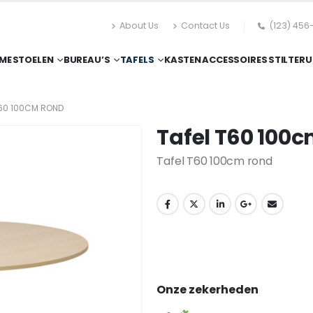
About Us
Contact Us
(123) 456
ME
STOELEN
BUREAU’S
TAFELS
KASTEN
ACCESSOIRES
STILTERU
T60 100CM ROND
Tafel T60 100
Tafel T60 100cm rond
Onze zekerheden