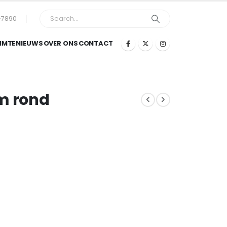
-7890
IMTE
NIEUWS
OVER ONS
CONTACT
cm rond