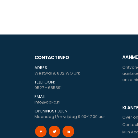
AANMEL
CONTACT INFO
Ontvang
ADRES:
Westwal 9, 8321WG Urk
aanbied
onze ni
TELEFOON:
0527 - 685391
EMAIL:
info@dbkc.nl
KLANT
OPENINGSTIJDEN
Maandag t/m vrijdag 9.00-17.00 uur
Over o
Contac
Mijn Ac