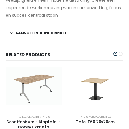
veelzijdigheid en een moderne uitstraling. Creëer een
inspirerende werkomgeving waarin samenwerking, focus
en succes centraal staan.
AANVULLENDE INFORMATIE
RELATED PRODUCTS
TAFELS
,
VERGADERTAFELS
TAFELS
,
VERGADERTAFELS
Schaffenburg - Klaptafel -
Tafel T60 70x70cm
Honey Castello