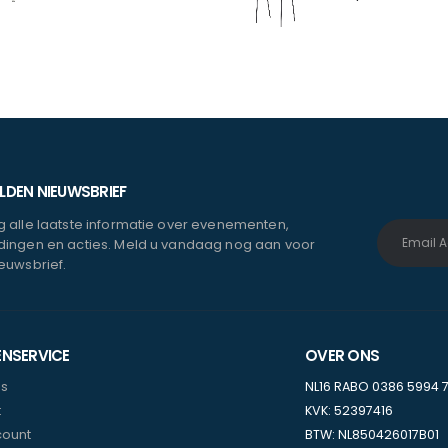
DEN NIEUWSBRIEF
 alle laatste informatie over evenementen,
ingen en acties. Meld u vandaag nog aan voor
euwsbrief.
ENSERVICE
OVER ONS
ns
NL16 RABO 0386 5994 
t
KVK: 52397416
count
BTW: NL850426017B01