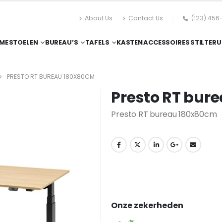
About Us
Contact Us
(123) 456
ME
STOELEN
BUREAU’S
TAFELS
KASTEN
ACCESSOIRES
STILTERU
PRESTO RT BUREAU 180X80CM
Presto RT bur
Presto RT bureau 180x80cm
Onze zekerheden