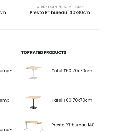
WERKPLEKKEN
,
ZIT WERKPLEKKEN
0cm
Presto RT bureau 140x80cm
TOP RATED PRODUCTS
4-poots stoel Hemp-Fine met armlegger
Tafel T60 70x70cm
4-poots stoel Hemp-Fine met zitkussen
Tafel T60 70x70cm
Presto RT bureau 140x80cm
4-poots stoel Hemp-Fine met armlegger