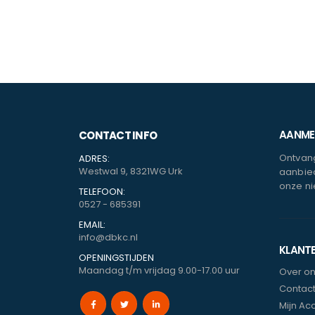
AANMEL
CONTACT INFO
Ontvang
ADRES:
Westwal 9, 8321WG Urk
aanbied
onze ni
TELEFOON:
0527 - 685391
EMAIL:
info@dbkc.nl
KLANT
OPENINGSTIJDEN
Maandag t/m vrijdag 9.00-17.00 uur
Over o
Contac
Mijn Ac