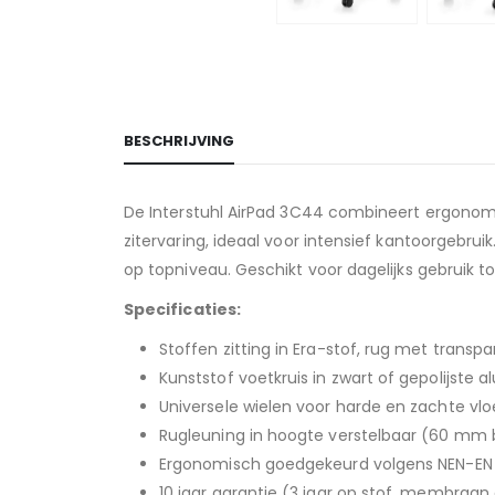
BESCHRIJVING
De Interstuhl AirPad 3C44 combineert ergono
zitervaring, ideaal voor intensief kantoorgebr
op topniveau. Geschikt voor dagelijks gebruik t
Specificaties:
Stoffen zitting in Era-stof, rug met tran
Kunststof voetkruis in zwart of gepolijste 
Universele wielen voor harde en zachte vl
Rugleuning in hoogte verstelbaar (60 mm 
Ergonomisch goedgekeurd volgens NEN-EN 
10 jaar garantie (3 jaar op stof, membraan