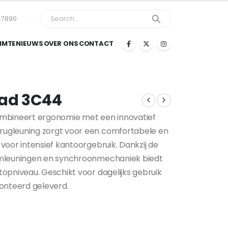
-7890
IMTE
NIEUWS
OVER ONS
CONTACT
Pad 3C44
ombineert ergonomie met een innovatief
ugleuning zorgt voor een comfortabele en
voor intensief kantoorgebruik. Dankzij de
rmleuningen en synchroonmechaniek biedt
topniveau. Geschikt voor dagelijks gebruik
monteerd geleverd.