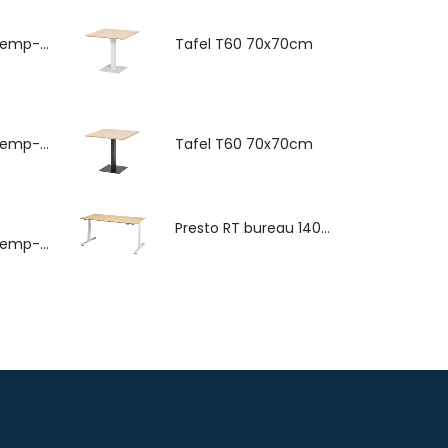
4-poots stoel Hemp-Fine met armlegger
Tafel T60 70x70cm
4-poots stoel Hemp-Fine met zitkussen
Tafel T60 70x70cm
Presto RT bureau 140x80cm
4-poots stoel Hemp-Fine met armlegger