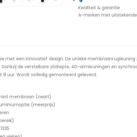
Kwaliteit & garantie
A-merken met uitstekende g
mie met een innovatief design. De unieke membraanrugleunin
uik. Dankzij de verstelbare zitdiepte, 4D-armleuningen en sync
ot 8 uur. Wordt volledig gemonteerd geleverd.
sparant membraan (zwart)
aluminiumoptie (meerprijs)
oeren
bereik)
1335
 en wielen)