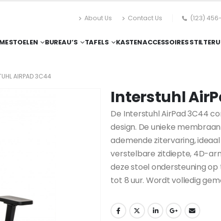
About Us
Contact Us
(123) 456
ME
STOELEN
BUREAU’S
TAFELS
KASTEN
ACCESSOIRES
STILTERU
TUHL AIRPAD 3C44
Interstuhl Air
De Interstuhl AirPad 3C44 c
design. De unieke membraanr
ademende zitervaring, ideaal 
verstelbare zitdiepte, 4D-a
deze stoel ondersteuning op 
tot 8 uur. Wordt volledig ge