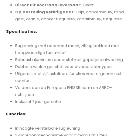
Direct uit voorraad leverbaar:
Zwart
Op bestelling verkrijgbaar:
Grijs, donkerblauw, rood,
geel, oranje, donker turquoise, kobaltblauw, turquoise
Specificaties:
Rugleuning met ademend mesh, zitting bekleed met
hoogwaardige Lucia-stof
Robuust aluminium onderstel met gepolijste afwerking
Dubbele wielen geschikt voor diverse vloertypen
Uitgerust met vijf instelbare functies voor ergonomisch
comfort
Voldoet aan de Europese EN1335 norm en ARBO-
richtlijnen
Inclusief 7 jaar garantie
Functies:
In hoogte verstelbare rugleuning
Synchroonmechanisme voor dynamisch zitten