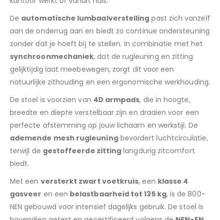
kantoor werkt of vanuit huis.
De
automatische lumbaalverstelling
past zich vanzelf
aan de onderrug aan en biedt zo continue ondersteuning
zonder dat je hoeft bij te stellen. In combinatie met het
synchroonmechaniek
, dat de rugleuning en zitting
gelijktijdig laat meebewegen, zorgt dit voor een
natuurlijke zithouding en een ergonomische werkhouding.
De stoel is voorzien van
4D armpads
, die in hoogte,
breedte en diepte verstelbaar zijn en draaien voor een
perfecte afstemming op jouw lichaam en werkstijl. De
ademende mesh rugleuning
bevordert luchtcirculatie,
terwijl de
gestoffeerde zitting
langdurig zitcomfort
biedt.
Met een
versterkt zwart voetkruis
, een
klasse 4
gasveer
en een
belastbaarheid tot 135 kg
, is de 800-
NEN gebouwd voor intensief dagelijks gebruik. De stoel is
bovendien getest en gecertificeerd volgens de
NEN-EN