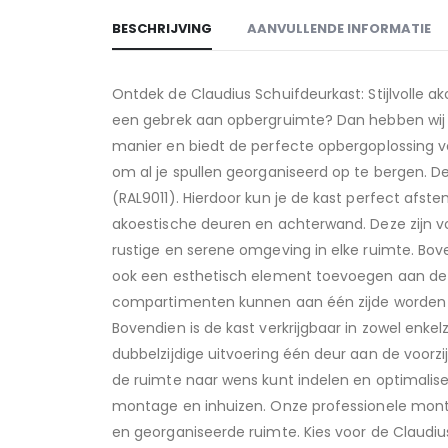
BESCHRIJVING
AANVULLENDE INFORMATIE
Ontdek de Claudius Schuifdeurkast: Stijlvolle
een gebrek aan opbergruimte? Dan hebben wij dé
manier en biedt de perfecte opbergoplossing v
om al je spullen georganiseerd op te bergen. De 
(RAL9011). Hierdoor kun je de kast perfect afst
akoestische deuren en achterwand. Deze zijn v
rustige en serene omgeving in elke ruimte. Bove
ook een esthetisch element toevoegen aan de kas
compartimenten kunnen aan één zijde worden ge
Bovendien is de kast verkrijgbaar in zowel enkelz
dubbelzijdige uitvoering één deur aan de voorzi
de ruimte naar wens kunt indelen en optimalise
montage en inhuizen. Onze professionele monteu
en georganiseerde ruimte. Kies voor de Claudius