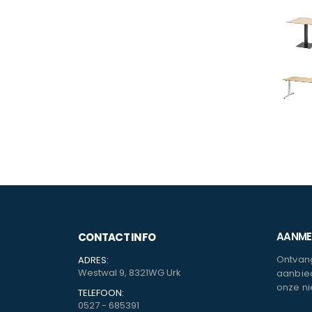
AANMEL
CONTACT INFO
Ontvang
ADRES:
Westwal 9, 8321WG Urk
aanbied
onze ni
TELEFOON:
0527 - 685391