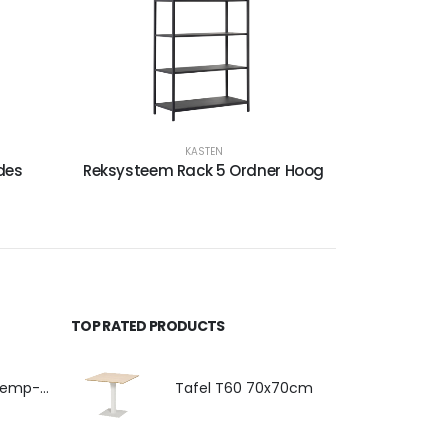
KASTEN
des
Reksysteem Rack 5 Ordner Hoog
TOP RATED PRODUCTS
4-poots stoel Hemp-Fine met armlegger
Tafel T60 70x70cm