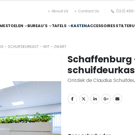
About Us
Contact Us
(123) 456
ME
STOELEN
BUREAU’S
TAFELS
KASTEN
ACCESSOIRES
STILTERU
S – SCHUIFDEURKAST – WIT – ZWART
Schaffenburg 
schuifdeurkast
Ontdek de Claudius Schuifdeur