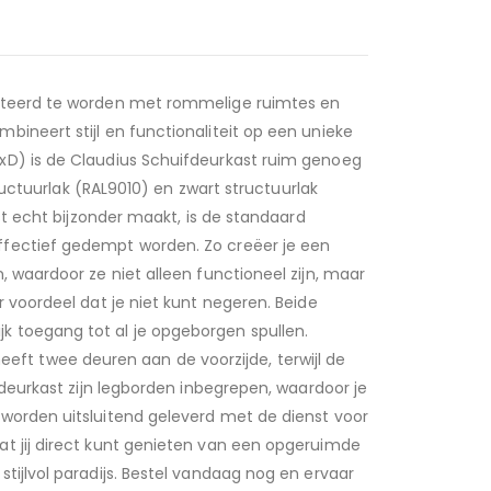
onteerd te worden met rommelige ruimtes en
ineert stijl en functionaliteit op een unieke
xD) is de Claudius Schuifdeurkast ruim genoeg
ructuurlak (RAL9010) en zwart structuurlak
st echt bijzonder maakt, is de standaard
ffectief gedempt worden. Zo creëer je een
 waardoor ze niet alleen functioneel zijn, maar
 voordeel dat je niet kunt negeren. Beide
k toegang tot al je opgeborgen spullen.
 heeft twee deuren aan de voorzijde, terwijl de
fdeurkast zijn legborden inbegrepen, waardoor je
 worden uitsluitend geleverd met de dienst voor
at jij direct kunt genieten van een opgeruimde
tijlvol paradijs. Bestel vandaag nog en ervaar