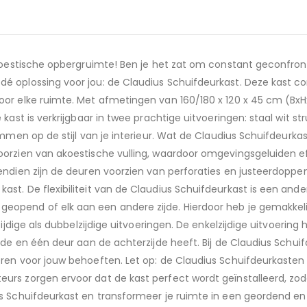
 akoestische opbergruimte! Ben je het zat om constant geconfr
 oplossing voor jou: de Claudius Schuifdeurkast. Deze kast comb
oor elke ruimte. Met afmetingen van 160/180 x 120 x 45 cm (BxH
kast is verkrijgbaar in twee prachtige uitvoeringen: staal wit st
emmen op de stijl van je interieur. Wat de Claudius Schuifdeurka
oorzien van akoestische vulling, waardoor omgevingsgeluiden e
ndien zijn de deuren voorzien van perforaties en justeerdoppen,
t. De flexibiliteit van de Claudius Schuifdeurkast is een ander
opend of elk aan een andere zijde. Hierdoor heb je gemakkelij
ijdige als dubbelzijdige uitvoeringen. De enkelzijdige uitvoering
jde en één deur aan de achterzijde heeft. Bij de Claudius Schui
ren voor jouw behoeften. Let op: de Claudius Schuifdeurkasten
rs zorgen ervoor dat de kast perfect wordt geïnstalleerd, zod
 Schuifdeurkast en transformeer je ruimte in een geordend en s