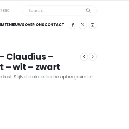
-7890
IMTE
NIEUWS
OVER ONS
CONTACT
– Claudius –
 – wit – zwart
kast: Stijlvolle akoestische opbergruimte!