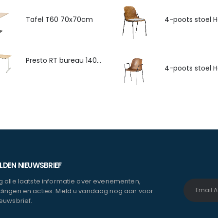
Tafel T60 70x70cm
Presto RT bureau 140x80cm
DEN NIEUWSBRIEF
 alle laatste informatie over evenementen,
ingen en acties. Meld u vandaag nog aan voor
euwsbrief.