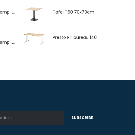
4-poots stoel Hemp-Fine met zitkussen
Tafel T60 70x70cm
Presto RT bureau 140x80cm
4-poots stoel Hemp-Fine met armlegger