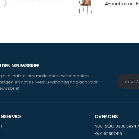
DEN NIEUWSBRIEF
 alle laatste informatie over evenementen,
ingen en acties. Meld u vandaag nog aan voor
euwsbrief.
ENSERVICE
OVER ONS
ns
NL16 RABO 0386 5994 
t
KVK: 52397416