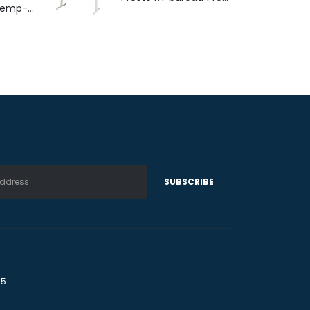
4-poots stoel Hemp-Fine met armlegger
75