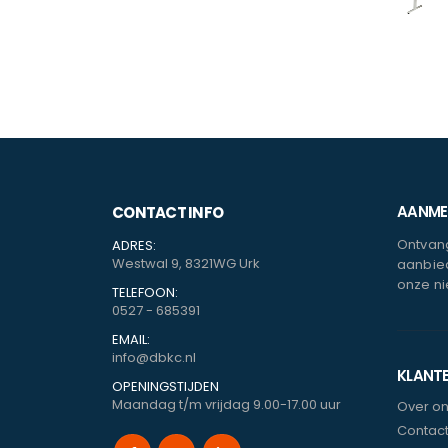
AANMEL
CONTACT INFO
Ontvang
ADRES:
Westwal 9, 8321WG Urk
aanbied
onze ni
TELEFOON:
0527 - 685391
EMAIL:
info@dbkc.nl
KLANT
OPENINGSTIJDEN
Maandag t/m vrijdag 9.00-17.00 uur
Over o
Contac