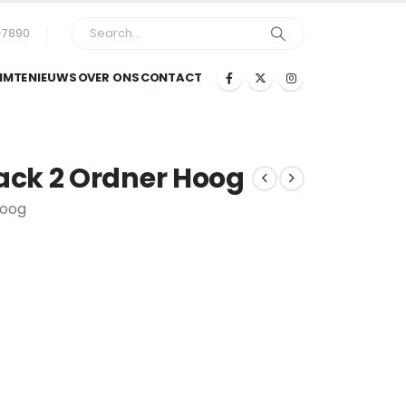
-7890
IMTE
NIEUWS
OVER ONS
CONTACT
ck 2 Ordner Hoog
Hoog