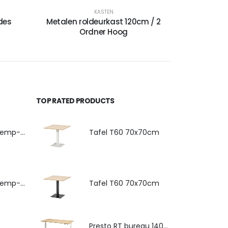
KASTEN
des
Metalen roldeurkast 120cm / 2
Ordner Hoog
TOP RATED PRODUCTS
4-poots stoel Hemp-Fine met armlegger
Tafel T60 70x70cm
4-poots stoel Hemp-Fine met zitkussen
Tafel T60 70x70cm
Presto RT bureau 140x80cm