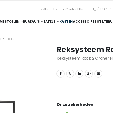
About Us
Contact Us
(123) 456
ME
STOELEN
BUREAU’S
TAFELS
KASTEN
ACCESSOIRES
STILTERU
NER HOOG
Reksysteem Ra
Reksysteem Rack 2 Ordner 
Onze zekerheden