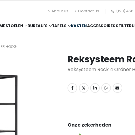
About Us
Contact Us
(123) 456
ME
STOELEN
BUREAU’S
TAFELS
KASTEN
ACCESSOIRES
STILTERU
NER HOOG
Reksysteem Ra
Reksysteem Rack 4 Ordner 
Onze zekerheden