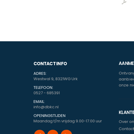
AANMEL
CONTACT INFO
Ontvang
ADRES:
Westwal 9, 8321WG Urk
aanbied
onze ni
TELEFOON:
0527 - 685391
EMAIL:
info@dbkc.nl
KLANT
OPENINGSTIJDEN
Maandag t/m vrijdag 9.00-17.00 uur
Over o
Contac