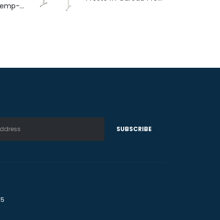
4-poots stoel Hemp-Fine met armlegger
75