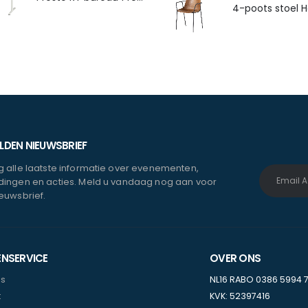
DEN NIEUWSBRIEF
 alle laatste informatie over evenementen,
ingen en acties. Meld u vandaag nog aan voor
euwsbrief.
ENSERVICE
OVER ONS
ns
NL16 RABO 0386 5994 
t
KVK: 52397416