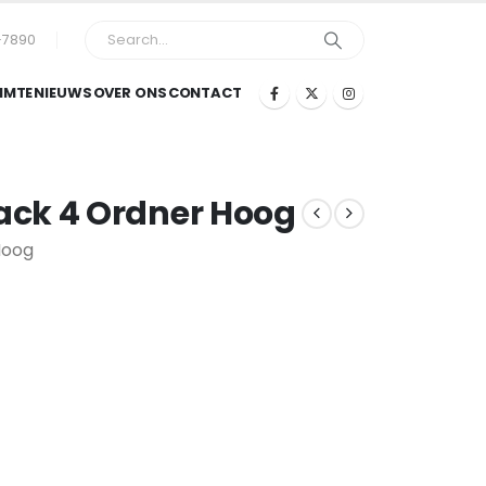
-7890
IMTE
NIEUWS
OVER ONS
CONTACT
ck 4 Ordner Hoog
Hoog