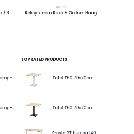
KASTEN
m / 3
Reksysteem Rack 5 Ordner Hoog
TOP RATED PRODUCTS
4-poots stoel Hemp-Fine met armlegger
Tafel T60 70x70cm
4-poots stoel Hemp-Fine met zitkussen
Tafel T60 70x70cm
Presto RT bureau 140x80cm