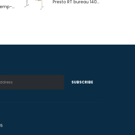
Presto RT bureau 140x80cm
4-poots stoel Hemp-Fine met armlegger
75