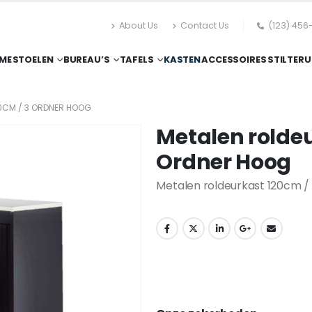
About Us
Contact Us
(123) 456
ME
STOELEN
BUREAU’S
TAFELS
KASTEN
ACCESSOIRES
STILTERU
0CM / 3 ORDNER HOOG
Metalen roldeu
Ordner Hoog
Metalen roldeurkast 120cm /