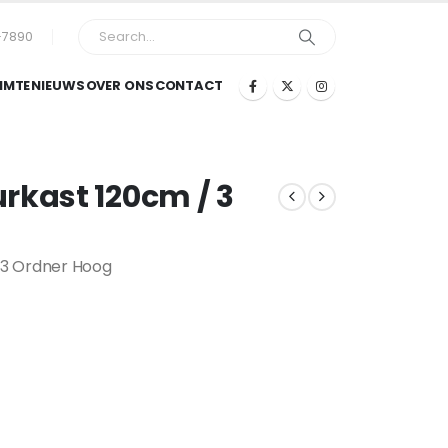
-7890
IMTE
NIEUWS
OVER ONS
CONTACT
rkast 120cm / 3
 3 Ordner Hoog