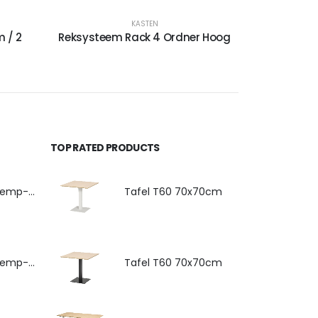
KASTEN
m / 2
Reksysteem Rack 4 Ordner Hoog
TOP RATED PRODUCTS
4-poots stoel Hemp-Fine met armlegger
Tafel T60 70x70cm
4-poots stoel Hemp-Fine met zitkussen
Tafel T60 70x70cm