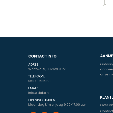
AANMEL
CONTACT INFO
Ontvang
ADRES:
Westwal 9, 8321WG Urk
aanbied
onze ni
TELEFOON:
0527 - 685391
EMAIL:
info@dbkc.nl
KLANT
OPENINGSTIJDEN
Maandag t/m vrijdag 9.00-17.00 uur
Over o
Contac