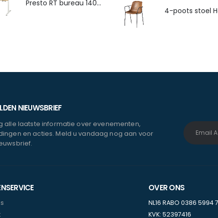
Presto RT bureau 140x80cm
DEN NIEUWSBRIEF
 alle laatste informatie over evenementen,
ingen en acties. Meld u vandaag nog aan voor
euwsbrief.
ENSERVICE
OVER ONS
ns
NL16 RABO 0386 5994 
t
KVK: 52397416