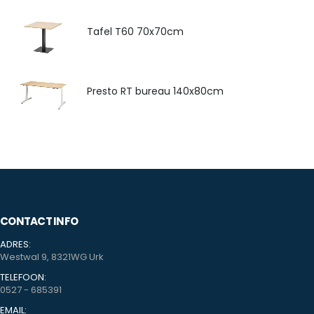
Tafel T60 70x70cm
Presto RT bureau 140x80cm
CONTACT INFO
ADRES:
Westwal 9, 8321WG Urk
TELEFOON:
0527 - 685391
EMAIL: