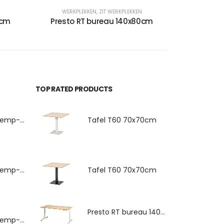
WERKPLEKKEN
,
ZIT WERKPLEKKEN
0cm
Presto RT bureau 140x80cm
TOP RATED PRODUCTS
4-poots stoel Hemp-Fine met armlegger
Tafel T60 70x70cm
4-poots stoel Hemp-Fine met zitkussen
Tafel T60 70x70cm
Presto RT bureau 140x80cm
4-poots stoel Hemp-Fine met armlegger