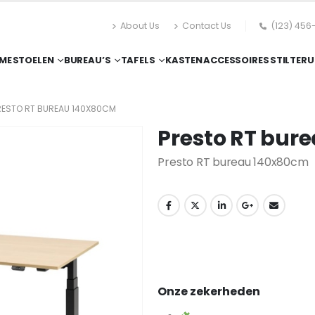
About Us
Contact Us
(123) 456
ME
STOELEN
BUREAU’S
TAFELS
KASTEN
ACCESSOIRES
STILTERU
RESTO RT BUREAU 140X80CM
Presto RT bur
Presto RT bureau 140x80cm
Onze zekerheden