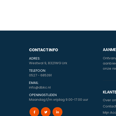
AANMEL
CONTACT INFO
Ontvang
ADRES:
Westwal 9, 8321WG Urk
aanbied
onze ni
TELEFOON:
0527 - 685391
EMAIL:
info@dbkc.nl
KLANT
OPENINGSTIJDEN
Maandag t/m vrijdag 9.00-17.00 uur
Over o
Contac
Mijn Ac