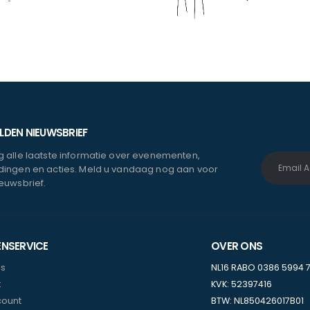
DEN NIEUWSBRIEF
 alle laatste informatie over evenementen,
ingen en acties. Meld u vandaag nog aan voor
euwsbrief.
ENSERVICE
OVER ONS
ns
NL16 RABO 0386 5994 
t
KVK: 52397416
count
BTW: NL850426017B01