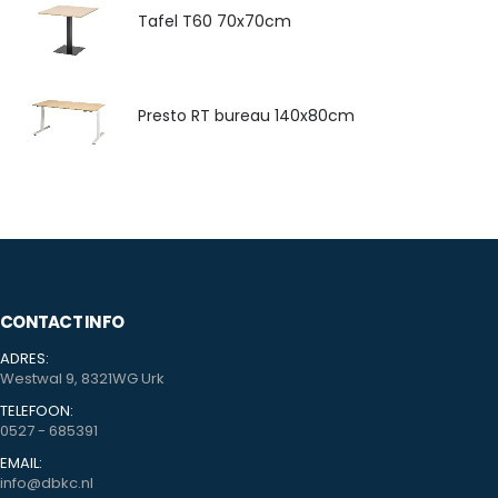
Tafel T60 70x70cm
Presto RT bureau 140x80cm
CONTACT INFO
ADRES:
Westwal 9, 8321WG Urk
TELEFOON:
0527 - 685391
EMAIL:
info@dbkc.nl