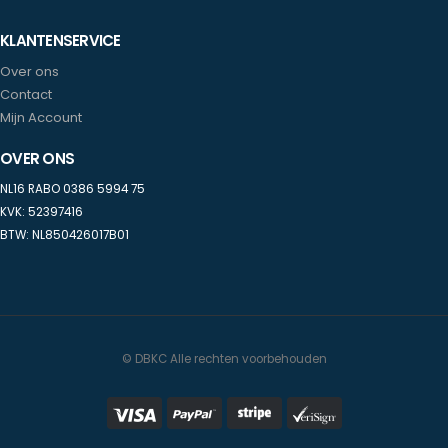
KLANTENSERVICE
Over ons
Contact
Mijn Account
OVER ONS
NL16 RABO 0386 5994 75
KVK: 52397416
BTW: NL850426017B01
© DBKC Alle rechten voorbehouden