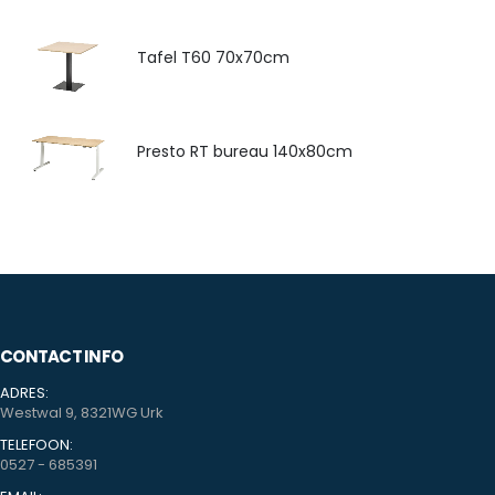
Tafel T60 70x70cm
Presto RT bureau 140x80cm
CONTACT INFO
ADRES:
Westwal 9, 8321WG Urk
TELEFOON:
0527 - 685391