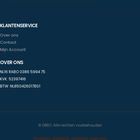
KLANTENSERVICE
Over ons
Contact
Mijn Account
OVER ONS
NL16 RABO 0386 5994 75
KVK: 52397416
BTW: NL850426017B01
© DBKC Alle rechten voorbehouden