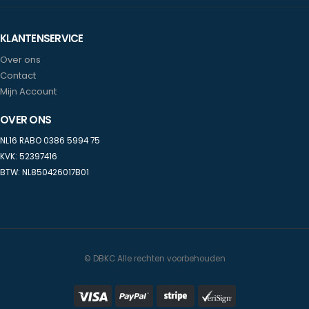
KLANTENSERVICE
Over ons
Contact
Mijn Account
OVER ONS
NL16 RABO 0386 5994 75
KVK: 52397416
BTW: NL850426017B01
© DBKC Alle rechten voorbehouden