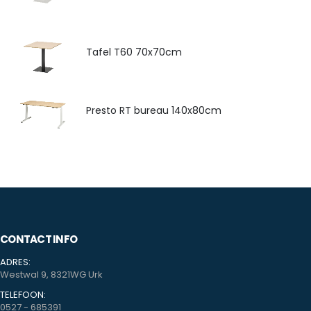
Tafel T60 70x70cm
Presto RT bureau 140x80cm
CONTACT INFO
ADRES:
Westwal 9, 8321WG Urk
TELEFOON:
0527 - 685391