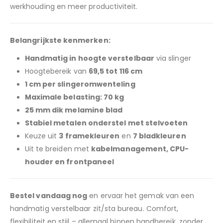
werkhouding en meer productiviteit.
Belangrijkste kenmerken:
Handmatig in hoogte verstelbaar
via slinger
Hoogtebereik van
69,5 tot 116 cm
1 cm per slingeromwenteling
Maximale belasting: 70 kg
25 mm dik melamine blad
Stabiel metalen onderstel met stelvoeten
Keuze uit
3 framekleuren
en
7 bladkleuren
Uit te breiden met
kabelmanagement, CPU-
houder en frontpaneel
Bestel vandaag nog
en ervaar het gemak van een
handmatig verstelbaar zit/sta bureau. Comfort,
flexibiliteit en stijl – allemaal binnen handbereik, zonder