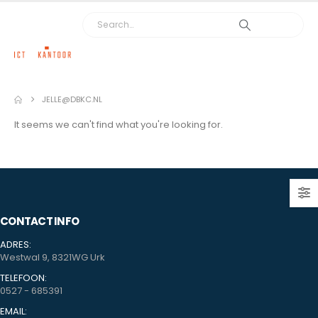
JELLE@DBKC.NL
It seems we can't find what you're looking for.
CONTACT INFO
ADRES:
Westwal 9, 8321WG Urk
TELEFOON:
0527 - 685391
EMAIL: