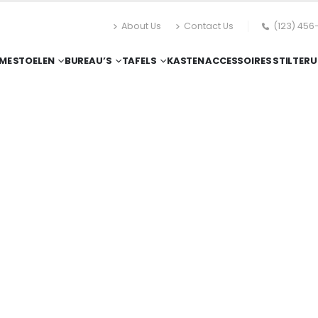
About Us
Contact Us
(123) 456
ME
STOELEN
BUREAU’S
TAFELS
KASTEN
ACCESSOIRES
STILTERU