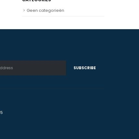
Geen categorieën
75