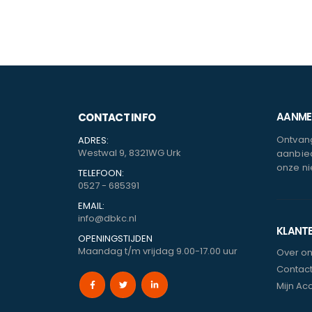
AANMEL
CONTACT INFO
Ontvang
ADRES:
Westwal 9, 8321WG Urk
aanbied
onze ni
TELEFOON:
0527 - 685391
EMAIL:
info@dbkc.nl
KLANT
OPENINGSTIJDEN
Maandag t/m vrijdag 9.00-17.00 uur
Over o
Contac
Mijn Ac