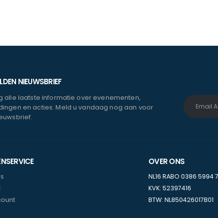
DEN NIEUWSBRIEF
 alle laatste informatie over evenementen,
ingen en acties. Meld u vandaag nog aan voor
euwsbrief.
ENSERVICE
OVER ONS
ns
NL16 RABO 0386 5994 
t
KVK: 52397416
count
BTW: NL850426017B01