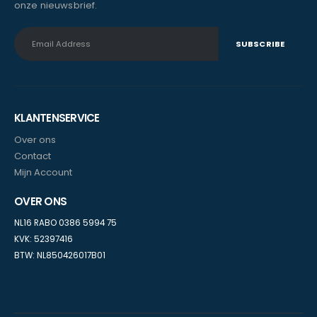
onze nieuwsbrief.
KLANTENSERVICE
Over ons
Contact
Mijn Account
OVER ONS
NL16 RABO 0386 5994 75
KVK: 52397416
BTW: NL850426017B01